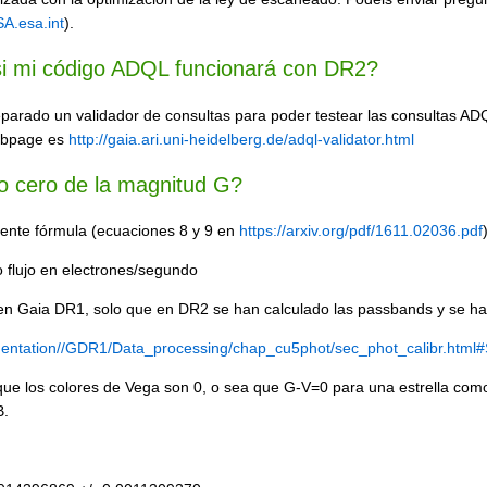
.esa.int
).
i mi código ADQL funcionará con DR2?
eparado un validador de consultas para poder testear las consultas AD
webpage es
http://gaia.ari.uni-heidelberg.de/adql-validator.html
to cero de la magnitud G?
iente fórmula (ecuaciones 8 y 9 en
https://arxiv.org/pdf/1611.02036.pdf
o flujo en electrones/segundo
 en Gaia DR1, solo que en DR2 se han calculado las passbands y se h
umentation//GDR1/Data_processing/chap_cu5phot/sec_phot_calibr.html
ue los colores de Vega son 0, o sea que G-V=0 para una estrella como
B.