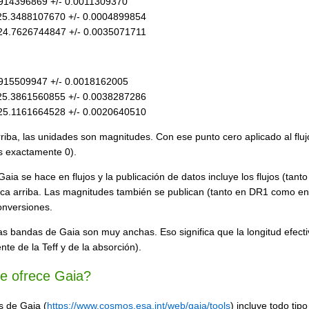
6914396869 +/- 0.0011309370
25.3488107670 +/- 0.0004899854
24.7626744847 +/- 0.0035071711
7915509947 +/- 0.0018162005
25.3861560855 +/- 0.0038287286
25.1161664528 +/- 0.0020640510
riba, las unidades son magnitudes. Con ese punto cero aplicado al flu
s exactamente 0).
 Gaia se hace en flujos y la publicación de datos incluye los flujos (t
ca arriba. Las magnitudes también se publican (tanto en DR1 como en DR
onversiones.
s bandas de Gaia son muy anchas. Eso significa que la longitud efect
te de la Teff y de la absorción).
e ofrece Gaia?
s de Gaia (
https://www.cosmos.esa.int/web/gaia/tools
) incluye todo tip