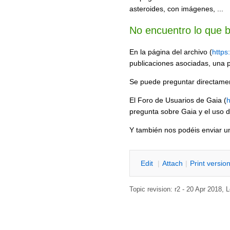
asteroides, con imágenes, ...
No encuentro lo que 
En la página del archivo (
https
publicaciones asociadas, una p
Se puede preguntar directamen
El Foro de Usuarios de Gaia (
h
pregunta sobre Gaia y el uso d
Y también nos podéis enviar u
E
dit
|
A
ttach
|
P
rint versio
Topic revision: r2 - 20 Apr 2018,
L