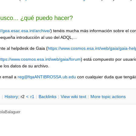
busco... ¿qué puedo hacer?
://gea.esac.esa.int/archive/
) tenéis mucha más información sobre el cont
equeña introducción al uso del ADQL,...
te al helpdesk de Gaia (
https://www.cosmos.esa.int/web/gaia/gaia-he
ttps://www.cosmos.esa.int/web/gaia/forum
) está compuesto por usuari
e los datos de su archivo.
n email a
reg@fqaANTIBROSSA.ub.edu
con cualquier duda que tengái
n
|
H
istory
: r2
<
r1
|
B
acklinks
|
V
iew wiki text
|
M
ore topic actions
olaBalaguer