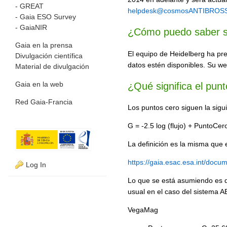
- GREAT
helpdesk@cosmosANTIBROSSA
- Gaia ESO Survey
- GaiaNIR
¿Cómo puedo saber s
Gaia en la prensa
El equipo de Heidelberg ha pr
Divulgación científica
datos estén disponibles. Su 
Material de divulgación
Gaia en la web
¿Qué significa el pun
Red Gaia-Francia
Los puntos cero siguen la sigu
G = -2.5 log (flujo) + PuntoCer
La definición es la misma que
https://gaia.esac.esa.int/doc
Log In
Lo que se está asumiendo es q
usual en el caso del sistema A
VegaMag