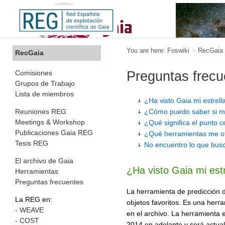
You are here:
Foswiki
>
RecGaia
RecGaia
Comisiones
Preguntas frecu
Grupos de Trabajo
Lista de miembros
¿Ha visto Gaia mi estrella
Reuniones REG
¿Cómo puedo saber si m
Meetings & Workshop
¿Qué significa el punto 
Publicaciones Gaia REG
¿Qué herramientas me o
Tesis REG
No encuentro lo que bus
El archivo de Gaia
¿Ha visto Gaia mi estr
Herramientas
Preguntas frecuentes
La herramienta de predicción 
La REG en:
objetos favoritos. Es una herr
- WEAVE
en el archivo. La herramienta
- COST
2014 en adelante y será actual