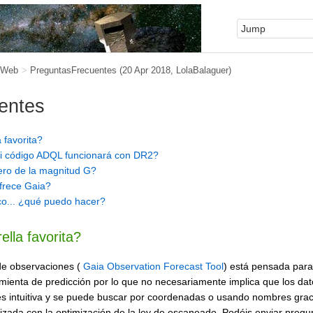
 Web
>
PreguntasFrecuentes
(20 Apr 2018,
LolaBalaguer
)
entes
 favorita?
i código ADQL funcionará con DR2?
cero de la magnitud G?
frece Gaia?
co... ¿qué puedo hacer?
ella favorita?
de observaciones (
Gaia Observation Forecast Tool
) está pensada par
amienta de predicción por lo que no necesariamente implica que los da
 es intuitiva y se puede buscar por coordenadas o usando nombres gra
izada con la optimización de la ley de escaneado. Podéis enviar pregu