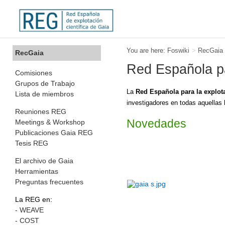
You are here:
Foswiki
>
RecGaia
RecGaia
Red Española pa
Comisiones
Grupos de Trabajo
La
Red Española para la explota
Lista de miembros
investigadores en todas aquellas l
Reuniones REG
Novedades
Meetings & Workshop
Publicaciones Gaia REG
Tesis REG
El archivo de Gaia
Herramientas
Preguntas frecuentes
La REG en:
- WEAVE
- COST