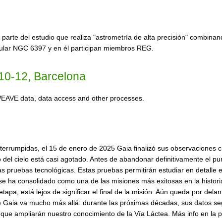
rte del estudio que realiza "astrometría de alta precisión" combinan
bular NGC 6397 y en él participan miembros REG.
0-12, Barcelona
h WEAVE data, data access and other processes.
rumpidas, el 15 de enero de 2025 Gaia finalizó sus observaciones cie
nuo del cielo está casi agotado. Antes de abandonar definitivamente el 
arias pruebas tecnológicas. Estas pruebas permitirán estudiar en detall
 se ha consolidado como una de las misiones más exitosas en la histori
tapa, está lejos de significar el final de la misión. Aún queda por dela
 de Gaia va mucho más allá: durante las próximas décadas, sus datos s
que ampliarán nuestro conocimiento de la Vía Láctea. Más info en la 