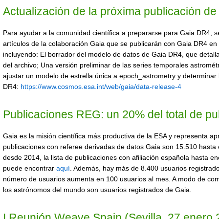
Actualización de la próxima publicación d
Para ayudar a la comunidad científica a prepararse para Gaia DR4, se
artículos de la colaboración Gaia que se publicarán con Gaia DR4 en
incluyendo: El borrador del modelo de datos de Gaia DR4, que detalla
del archivo; Una versión preliminar de las series temporales astro
ajustar un modelo de estrella única a epoch_astrometry y determinar 
DR4:
https://www.cosmos.esa.int/web/gaia/data-release-4
Publicaciones REG: un 20% del total de pu
Gaia es la misión científica más productiva de la ESA y representa ap
publicaciones con referee derivadas de datos Gaia son 15.510 hast
desde 2014, la lista de publicaciones con afiliación española hasta en
puede encontrar
aquí
. Además, hay más de 8.400 usuarios registrados
número de usuarios aumenta en 100 usuarios al mes. A modo de compa
los astrónomos del mundo son usuarios registrados de Gaia.
I Reunión Weave Spain (Sevilla, 27 enero 