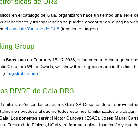
strofísicos de DR3
icos en el catálogo de Gaia, organizaron hace un tiempo una serie de 
 las grabaciones y transparencias se pueden encontrar en la página web
 en
el canal de Youtube de CU8
(también en inglés).
rking Group
in Barcelona on February 15-17 2023, is intended to bring together res
tic Group on White Dwarfs, will show the progress made in this field th
..).
registration here
.
ctros BP/RP de Gaia DR3
e familiarización con los espectros Gaia-XP. Después de una breve int
 totalmente novedoso al que no todos estamos familiarizados a trabajar 
de Gaia. Los ponentes serán: Héctor Canovas (ESAC), Josep Manel Car
s. Facultad de Físicas, UCM y en formato online. Inscripción y lista de 