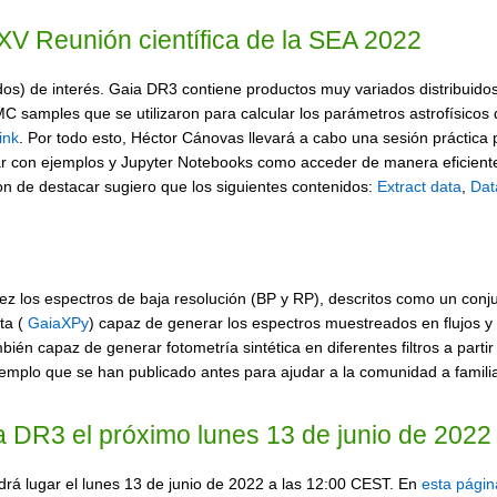
 XV Reunión científica de la SEA 2022
dos) de interés. Gaia DR3 contiene productos muy variados distribuido
MC samples que se utilizaron para calcular los parámetros astrofísicos 
ink
. Por todo esto, Héctor Cánovas llevará a cabo una sesión práctica 
r con ejemplos y Jupyter Notebooks como acceder de manera eficiente 
son de destacar sugiero que los siguientes contenidos:
Extract data
,
Dat
ez los espectros de baja resolución (BP y RP), descritos como un conjun
ta (
GaiaXPy
) capaz de generar los espectros muestreados en flujos y 
ién capaz de generar fotometría sintética en diferentes filtros a parti
emplo que se han publicado antes para ajudar a la comunidad a familia
a DR3 el próximo lunes 13 de junio de 2022
rá lugar el lunes 13 de junio de 2022 a las 12:00 CEST. En
esta págin