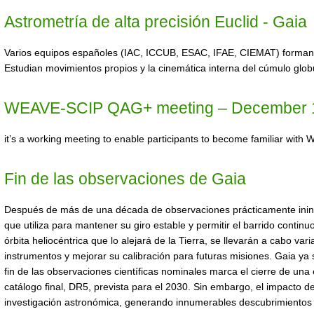
Astrometría de alta precisión Euclid - Gaia
Varios equipos españoles (IAC, ICCUB, ESAC, IFAE, CIEMAT) forman pa
Estudian movimientos propios y la cinemática interna del cúmulo glo
WEAVE-SCIP QAG+ meeting – December 1
it’s a working meeting to enable participants to become familiar wit
Fin de las observaciones de Gaia
Después de más de una década de observaciones prácticamente ininter
que utiliza para mantener su giro estable y permitir el barrido conti
órbita heliocéntrica que lo alejará de la Tierra, se llevarán a cabo v
instrumentos y mejorar su calibración para futuras misiones. Gaia ya
fin de las observaciones científicas nominales marca el cierre de una e
catálogo final, DR5, prevista para el 2030. Sin embargo, el impacto
investigación astronómica, generando innumerables descubrimientos 