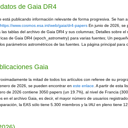
e datos de Gaia DR4
 está publicando información relevante de forma progresiva. Se han a
https://www.cosmos.esa.int/web/gaia/dr4-papers
En junio de 2026, se 
 las tablas del archivo de Gaia DR4 y sus columnas; Detalles sobre el
métricas de Gaia DR4 (epoch_astrometry) para varias fuentes; Un peq
los parámetros astrométricos de las fuentes. La página principal para 
blicaciones Gaia
roximadamente la mitad de todos los artículos con referee de su progra
a enero de 2026, se pueden encontrar en
este enlace
. A partir de esta 
ero de 2026 contiene 3050 papers (un 19.7%), al nivel de Francia (3000)
 en el archivo Gaia, es decir, el mayor número de usuarios registrados
ración, la EAS sólo tiene 5.300 miembros y la IAU en pleno tiene 12
2026)