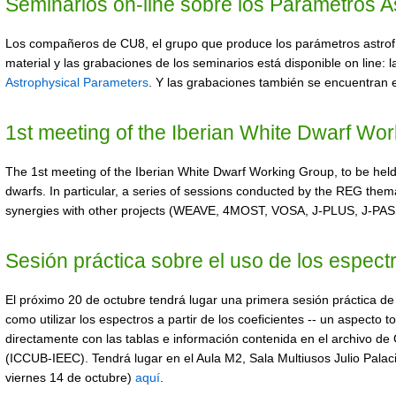
Seminarios on-line sobre los Parametros A
Los compañeros de CU8, el grupo que produce los parámetros astrofís
material y las grabaciones de los seminarios está disponible on line:
Astrophysical Parameters
. Y las grabaciones también se encuentran
1st meeting of the Iberian White Dwarf Wo
The 1st meeting of the Iberian White Dwarf Working Group, to be held 
dwarfs. In particular, a series of sessions conducted by the REG thema
synergies with other projects (WEAVE, 4MOST, VOSA, J-PLUS, J-PAS.
Sesión práctica sobre el uso de los espe
El próximo 20 de octubre tendrá lugar una primera sesión práctica d
como utilizar los espectros a partir de los coeficientes -- un aspecto
directamente con las tablas e información contenida en el archivo 
(ICCUB-IEEC). Tendrá lugar en el Aula M2, Sala Multiusos Julio Palacio
viernes 14 de octubre)
aquí
.