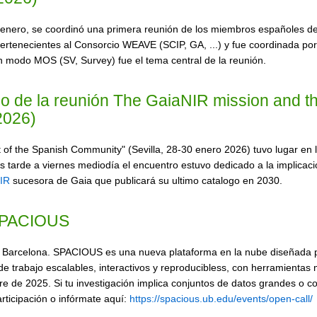
0 enero, se coordinó una primera reunión de los miembros españoles d
 pertenecientes al Consorcio WEAVE (SCIP, GA, ...) y fue coordinada p
 en modo MOS (SV, Survey) fue el tema central de la reunión.
rco de la reunión The GaiaNIR mission and 
2026)
f the Spanish Community" (Sevilla, 28-30 enero 2026) tuvo lugar en 
s tarde a viernes mediodía el encuentro estuvo dedicado a la implicac
IR
sucesora de Gaia que publicará su ultimo catalogo en 2030.
 SPACIOUS
Barcelona. SPACIOUS es una nueva plataforma en la nube diseñada par
de trabajo escalables, interactivos y reproducibless, con herramienta
 de 2025. Si tu investigación implica conjuntos de datos grandes o co
participación o infórmate aquí:
https://spacious.ub.edu/events/open-call/