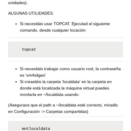
unidades).
ALGUNAS UTILIDADES:
Si necesitáis usar TOPCAT. Ejecutad el siguiente
comando, desde cualquier locación:
topcat
Si necesitáis trabajar como usuario root, la contraseña
es 'vm4sitges'
Si creastéis la carpeta 'localdata' en la carpeta en
donde está localizada la máquina virtual puedes
montarla en ~/localdata usando:
(Aseguraos que el path a ~/localdata esté correcto, miradlo
en Configuración -> Carpetas compartidas)
    mntlocaldata